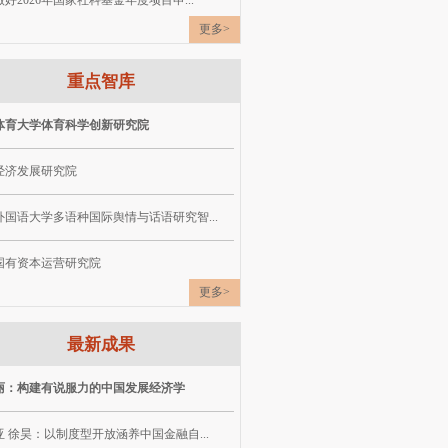
好2026年国家社科基金年度项目申...
更多>
重点智库
体育大学体育科学创新研究院
经济发展研究院
外国语大学多语种国际舆情与话语研究智...
国有资本运营研究院
更多>
最新成果
丽：构建有说服力的中国发展经济学
 徐昊：以制度型开放涵养中国金融自...