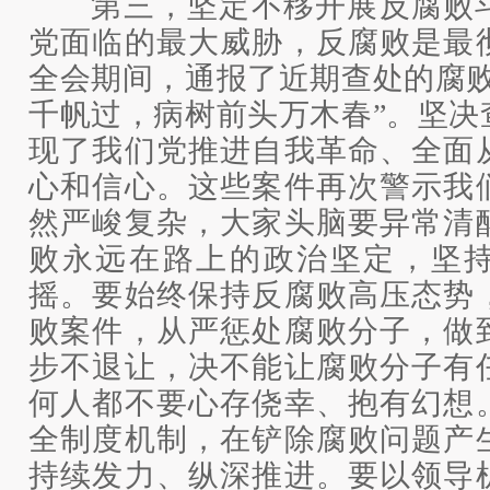
第三，坚定不移开展反腐败斗
党面临的最大威胁，反腐败是最
全会期间，通报了近期查处的腐败
千帆过，病树前头万木春”。坚决
现了我们党推进自我革命、全面
心和信心。这些案件再次警示我
然严峻复杂，大家头脑要异常清
败永远在路上的政治坚定，坚
摇。要始终保持反腐败高压态势
败案件，从严惩处腐败分子，做
步不退让，决不能让腐败分子有
何人都不要心存侥幸、抱有幻想
全制度机制，在铲除腐败问题产
持续发力、纵深推进。要以领导