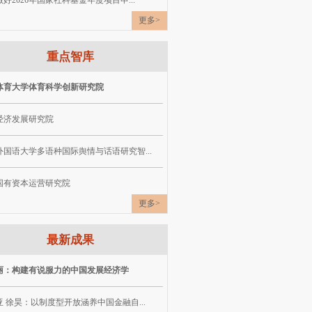
好2026年国家社科基金年度项目申...
更多>
重点智库
体育大学体育科学创新研究院
经济发展研究院
外国语大学多语种国际舆情与话语研究智...
国有资本运营研究院
更多>
最新成果
丽：构建有说服力的中国发展经济学
 徐昊：以制度型开放涵养中国金融自...