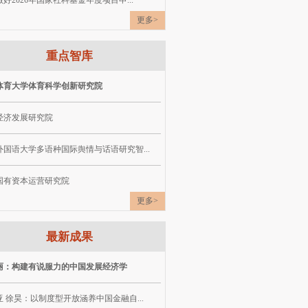
好2026年国家社科基金年度项目申...
更多>
重点智库
体育大学体育科学创新研究院
经济发展研究院
外国语大学多语种国际舆情与话语研究智...
国有资本运营研究院
更多>
最新成果
丽：构建有说服力的中国发展经济学
 徐昊：以制度型开放涵养中国金融自...