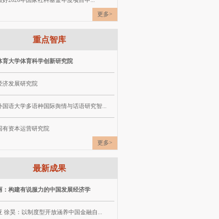
好2026年国家社科基金年度项目申...
更多>
重点智库
体育大学体育科学创新研究院
经济发展研究院
外国语大学多语种国际舆情与话语研究智...
国有资本运营研究院
更多>
最新成果
丽：构建有说服力的中国发展经济学
 徐昊：以制度型开放涵养中国金融自...