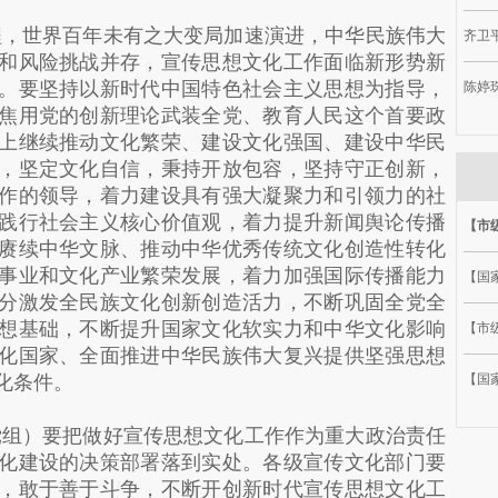
程，世界百年未有之大变局加速演进，中华民族伟大
齐卫平
和风险挑战并存，宣传思想文化工作面临新形势新
。要坚持以新时代中国特色社会主义思想为指导，
陈婷
焦用党的创新理论武装全党、教育人民这个首要政
上继续推动文化繁荣、建设文化强国、建设中华民
，坚定文化自信，秉持开放包容，坚持守正创新，
作的领导，着力建设具有强大凝聚力和引领力的社
践行社会主义核心价值观，着力提升新闻舆论传播
【市
赓续中华文脉、推动中华优秀传统文化创造性转化
事业和文化产业繁荣发展，着力加强国际传播能力
【国
分激发全民族文化创新创造活力，不断巩固全党全
想基础，不断提升国家文化软实力和中华文化影响
【市级
化国家、全面推进中华民族伟大复兴提供坚强思想
化条件。
【国
党组）要把做好宣传思想文化工作作为重大政治责任
化建设的决策部署落到实处。各级宣传文化部门要
，敢于善于斗争，不断开创新时代宣传思想文化工