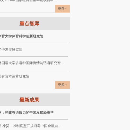
好2026年国家社科基金年度项目申...
更多>
重点智库
体育大学体育科学创新研究院
经济发展研究院
外国语大学多语种国际舆情与话语研究智...
国有资本运营研究院
更多>
最新成果
丽：构建有说服力的中国发展经济学
 徐昊：以制度型开放涵养中国金融自...