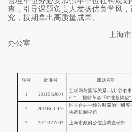
管理单位务必要加强本单位社科规划
查，引导课题负责人发扬优良学风，
究，按期拿出高质量成果。
上海市哲学社会
办公室
2017年7
序号
批准号
课题名称
互联网与国际关系
---
以“谷歌事
1
2011BGJ004
件”、“推特革命”和“维基揭秘
区县合并中绩效时滞治理研究
2
2011BGL010
协调机制视角
3
2011BZZ003
上海市政府公信度调查研究