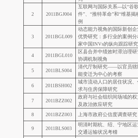
互联网与国际关系
---
以“谷
2
2011BGJ004
件”、“推特革命”和“维基揭
例
动态能力视角的国际新创企
3
2011BGL009
优势研究：多行业的案例分
家中国
INVs
的纵向跟踪研究
区县合并中绩效时滞治理研
4
2011BGL010
协调机制视角
清代厅制研究
——
以官员辖
5
2011BLS004
能变迁为中心的考察
城市流动人口的居住状况、
6
2011BSH002
求与住房保障研究
政府与社会组织间场域的权
7
2011BZZ002
及政治效应研究
8
2011BZZ003
上海市政府公信度调查研究
明清时期杭、绍、宁地区运
9
2011BLS003
交通运输状况考稽