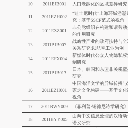
10
2011EJB001
人口老龄化的区域差异研究
“迪士尼时代”上海环城游憩
11
2011EZH002
究：基于
SSCP
范式的视角
非公党组织在构建和谐劳动
12
2011EZZ001
的作用研究
战略性产业的政府扶持与全
13
2011BJB007
关系研究
:
以航空工业为例
新媒体时代公众人物隐私权
14
2011EFX004
制研究
日本、韩国和东盟非关税壁
15
2011BJB013
研究
中国海洋文学的异域传播与
16
2011EZH001
家之文化构建
——
基于文化
视角
17
2011BWY009
《菲利普·锡德尼诗学研究
面向中文信息处理的汉语动
18
2011BYY005
语义研究