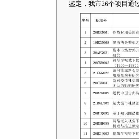
鉴定
，我
市
26
个项目通