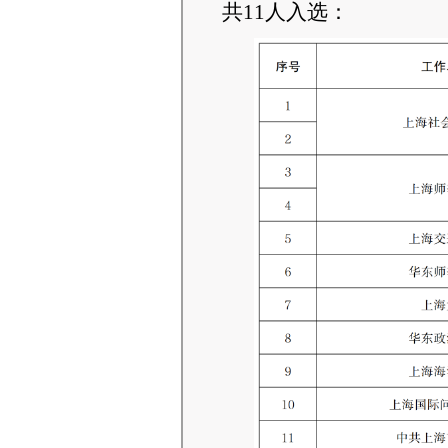
共
11
人入选
：