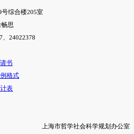
号综合楼205室
徐畅思
、24022378
申请
书
体例格式
统计表
上海市哲学社会科学规划办公室