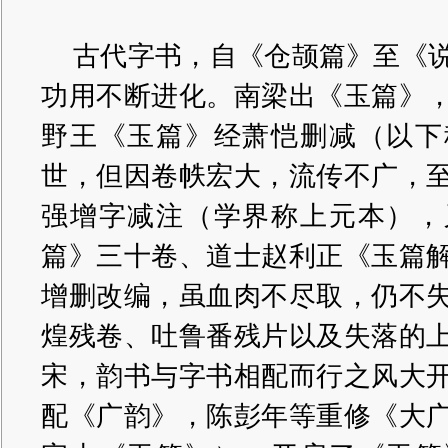
古代字书，自《仓颉篇》至《
功用不断进化。南梁出《玉篇》
野王《玉篇》经萧恺删减（以下
世，但因卷帙宏大，流传不广，
强增字减注（学界称上元本），
篇》三十卷、道士赵利正《玉篇
增删改编，虽血肉不尽取，仍不
煌残卷、吐鲁番残片以及失落的
宋，韵书与字书相配而行之风大
配《广韵》，陈彭年等重修《大