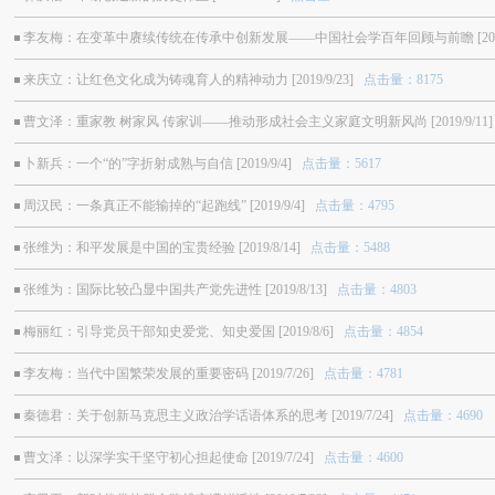
李友梅：在变革中赓续传统在传承中创新发展——中国社会学百年回顾与前瞻 [2019/1
来庆立：让红色文化成为铸魂育人的精神动力 [2019/9/23]
点击量：8175
曹文泽：重家教 树家风 传家训——推动形成社会主义家庭文明新风尚 [2019/9/11]
卜新兵：一个“的”字折射成熟与自信 [2019/9/4]
点击量：5617
周汉民：一条真正不能输掉的“起跑线” [2019/9/4]
点击量：4795
张维为：和平发展是中国的宝贵经验 [2019/8/14]
点击量：5488
张维为：国际比较凸显中国共产党先进性 [2019/8/13]
点击量：4803
梅丽红：引导党员干部知史爱党、知史爱国 [2019/8/6]
点击量：4854
李友梅：当代中国繁荣发展的重要密码 [2019/7/26]
点击量：4781
秦德君：关于创新马克思主义政治学话语体系的思考 [2019/7/24]
点击量：4690
曹文泽：以深学实干坚守初心担起使命 [2019/7/24]
点击量：4600