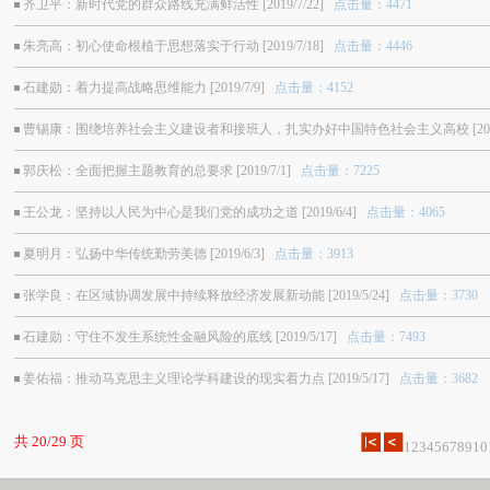
齐卫平：新时代党的群众路线充满鲜活性 [2019/7/22]
点击量：4471
朱亮高：初心使命根植于思想落实于行动 [2019/7/18]
点击量：4446
石建勋：着力提高战略思维能力 [2019/7/9]
点击量：4152
曹锡康：围绕培养社会主义建设者和接班人，扎实办好中国特色社会主义高校 [2019/
郭庆松：全面把握主题教育的总要求 [2019/7/1]
点击量：7225
王公龙：坚持以人民为中心是我们党的成功之道 [2019/6/4]
点击量：4065
夏明月：弘扬中华传统勤劳美德 [2019/6/3]
点击量：3913
张学良：在区域协调发展中持续释放经济发展新动能 [2019/5/24]
点击量：3730
石建勋：守住不发生系统性金融风险的底线 [2019/5/17]
点击量：7493
姜佑福：推动马克思主义理论学科建设的现实着力点 [2019/5/17]
点击量：3682
共 20/29 页
1
2
3
4
5
6
7
8
9
10