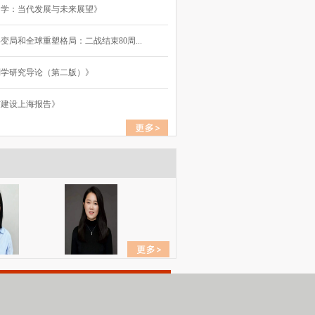
国学：当代发展与未来展望》
变局和全球重塑格局：二战结束80周...
别学研究导论（第二版）》
市建设上海报告》