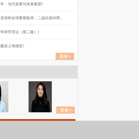
国学：当代发展与未来展望》
变局和全球重塑格局：二战结束80周...
别学研究导论（第二版）》
市建设上海报告》