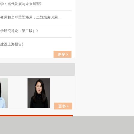
国学：当代发展与未来展望》
变局和全球重塑格局：二战结束80周...
别学研究导论（第二版）》
市建设上海报告》