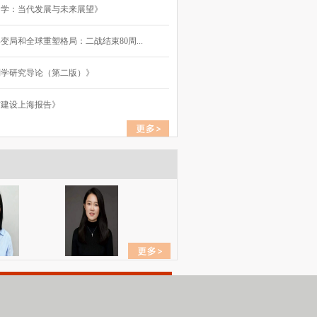
国学：当代发展与未来展望》
变局和全球重塑格局：二战结束80周...
别学研究导论（第二版）》
市建设上海报告》